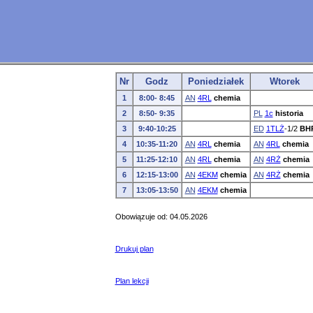
Nr
Godz
Poniedziałek
Wtorek
1
8:00- 8:45
AN
4RL
chemia
2
8:50- 9:35
PL
1c
historia
3
9:40-10:25
ED
1TLŻ
-1/2
BH
4
10:35-11:20
AN
4RL
chemia
AN
4RL
chemia
5
11:25-12:10
AN
4RL
chemia
AN
4RŻ
chemia
6
12:15-13:00
AN
4EKM
chemia
AN
4RŻ
chemia
7
13:05-13:50
AN
4EKM
chemia
Obowiązuje od: 04.05.2026
Drukuj plan
Plan lekcji