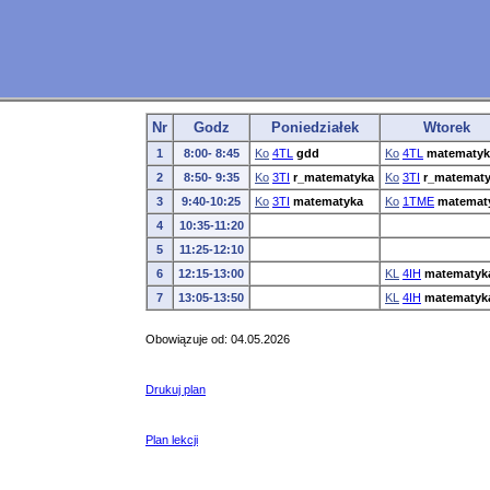
Nr
Godz
Poniedziałek
Wtorek
1
8:00- 8:45
Ko
4TL
gdd
Ko
4TL
matematyk
2
8:50- 9:35
Ko
3TI
r_matematyka
Ko
3TI
r_matemat
3
9:40-10:25
Ko
3TI
matematyka
Ko
1TME
matemat
4
10:35-11:20
5
11:25-12:10
6
12:15-13:00
KL
4IH
matematyk
7
13:05-13:50
KL
4IH
matematyk
Obowiązuje od: 04.05.2026
Drukuj plan
Plan lekcji